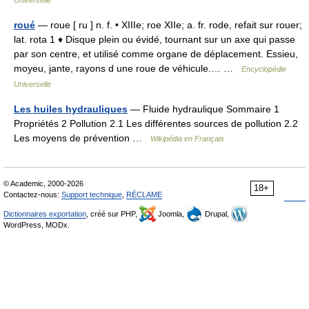
Universelle
roué
— roue [ ru ] n. f. • XIIIe; roe XIIe; a. fr. rode, refait sur rouer;
lat. rota 1 ♦ Disque plein ou évidé, tournant sur un axe qui passe
par son centre, et utilisé comme organe de déplacement. Essieu,
moyeu, jante, rayons d une roue de véhicule.… …
Encyclopédie
Universelle
Les huiles hydrauliques
— Fluide hydraulique Sommaire 1
Propriétés 2 Pollution 2.1 Les différentes sources de pollution 2.2
Les moyens de prévention …
Wikipédia en Français
© Academic, 2000-2026
18+
Contactez-nous:
Support technique
,
RÉCLAME
Dictionnaires exportation
, créé sur PHP,
Joomla,
Drupal,
WordPress, MODx.