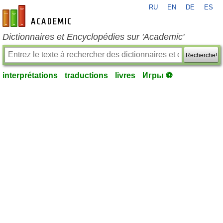
RU
EN
DE
ES
fr-academic.com
Dictionnaires et Encyclopédies sur 'Academic'
Recherche!
interprétations
traductions
livres
Игры ⚽